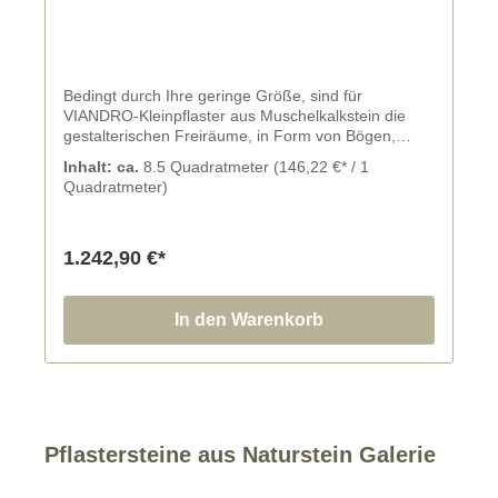
Bedingt durch Ihre geringe Größe, sind für
VIANDRO-Kleinpflaster aus Muschelkalkstein die
gestalterischen Freiräume, in Form von Bögen,
Wellen etc. schier unendlich. Sehr häufig verlegen
Inhalt: ca.
8.5 Quadratmeter
(146,22 €* / 1
Steinfritz und sein Team diese schönen Kleinpflaster
Quadratmeter)
z. B. im Segmentbogenverband, besonders bei
Pflasterflächen die nicht in rechten Winkeln
verlaufen. Geeignet sind VIANDRO-Kleinpflaster für
Terassen, kleine Wege in deinem Garten oder
1.242,90 €*
anderen Pflasterflächen ohne Verkehrsaufkommen
und das beste daran, du kannst alles leicht auch in
Eigenregie umsetzen.
In den Warenkorb
Pflastersteine aus Naturstein Galerie