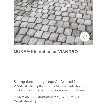
MUKA® Kleinpflaster VIANDRO
Bedingt durch Ihre geringe Größe, sind für
VIANDRO-Kleinpflaster aus Muschelkalkstein die
gestalterischen Freiräume, in Form von Bögen,
Wellen etc. schier unendlich. Sehr häufig verlegen
Inhalt: ca.
5.5 Quadratmeter
(168,35 €* / 1
Steinfritz und sein Team diese schönen Kleinpflaster
Quadratmeter)
z. B. im Segmentbogenverband, besonders bei