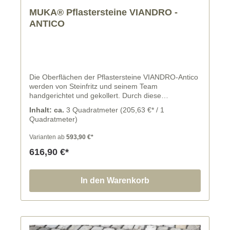
MUKA® Pflastersteine VIANDRO -
ANTICO
Die Oberflächen der Pflastersteine VIANDRO-Antico
werden von Steinfritz und seinem Team
handgerichtet und gekollert. Durch diese
Bearbeitung der Steine entsteht ein schönes
Inhalt: ca.
3 Quadratmeter
(205,63 €* / 1
rustikales Erscheinungsbild der Pflasterfläche. Dies
Quadratmeter)
wird durch die freien Längen der VIANDRO-
Pflastersteine und der gespalteten Stoßfuge
Varianten ab
593,90 €*
unterstützt. Um ein ansprechend gleichmäßiges
Fugenbild zu erreichen und dir die Verlegung der
616,90 €*
Pflasterfläche zu erleichtern, liefert dir Steinfritz die
Längsseiten der Pflastersteine sägerau.
In den Warenkorb