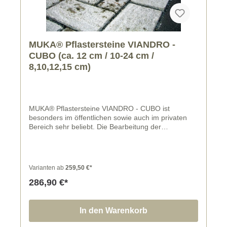
MUKA® Pflastersteine VIANDRO -
CUBO (ca. 12 cm / 10-24 cm /
8,10,12,15 cm)
MUKA® Pflastersteine VIANDRO - CUBO ist
besonders im öffentlichen sowie auch im privaten
Bereich sehr beliebt. Die Bearbeitung der
Oberfläche kannst du zwischen sägerau und
gestockt frei wählen. In Handarbeit werden Stein für
Stein die Pflaster für dich gerichtet. Die einzelnen
Breiten der Pflastersteine lassen sich für eine
Varianten ab
259,50 €*
schöne Pflasterfläche gut kombinieren.
286,90 €*
In den Warenkorb