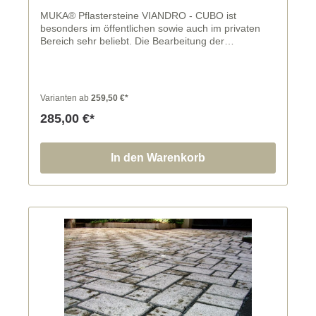
MUKA® Pflastersteine VIANDRO - CUBO ist
besonders im öffentlichen sowie auch im privaten
Bereich sehr beliebt. Die Bearbeitung der
Oberfläche kannst du zwischen sägerau und
gestockt frei wählen. In Handarbeit werden Stein für
Stein die Pflaster für dich gerichtet. Die einzelnen
Breiten der Pflastersteine lassen sich für eine
Varianten ab
259,50 €*
schöne Pflasterfläche gut kombinieren.
285,00 €*
In den Warenkorb