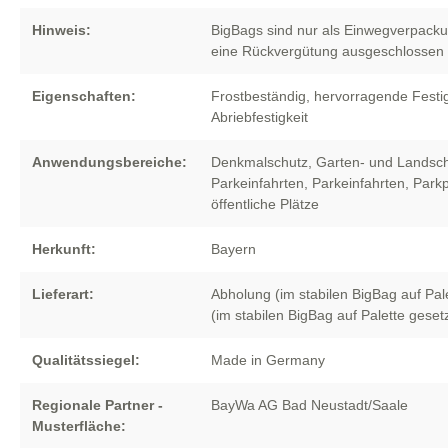
Hinweis:
BigBags sind nur als Einwegverpacku
eine Rückvergütung ausgeschlossen
Eigenschaften:
Frostbeständig
, hervorragende Festig
Abriebfestigkeit
Anwendungsbereiche:
Denkmalschutz
, Garten- und Landsch
Parkeinfahrten
, Parkeinfahrten
, Park
öffentliche Plätze
Herkunft:
Bayern
Lieferart:
Abholung (im stabilen BigBag auf Pal
(im stabilen BigBag auf Palette gesetz
Qualitätssiegel:
Made in Germany
Regionale Partner -
BayWa AG Bad Neustadt/Saale
Musterfläche: