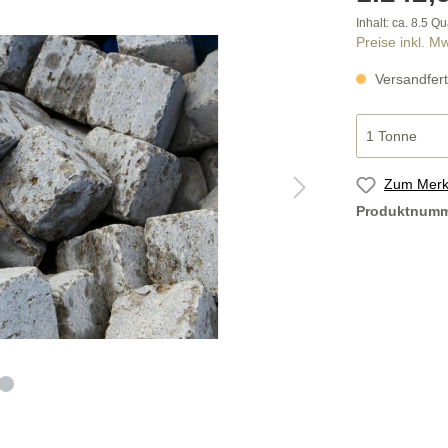
stufen
Bodenplatten
Inhalt: ca.
8.5 Qu
Preise inkl. M
Versandfert
ücke nach Maß
Findlinge und Brunnen
Zum Merkz
Produktnum