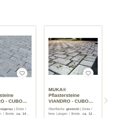
®
MUKA®
M
rsteine
Pflastersteine
RO - CUBO
VIANDRO -
 cm / 10-24 cm
REDONDO
:
gestockt
| Dicke /
Dicke / freie Längen / Breite:
L
12,15 cm)
n / Breite:
ca. 12
ca. 14 cm / 14-28 cm /
8