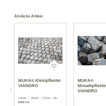
Ähnliche Artikel
r
MUKA®
MUKA®
Mosaikpflaster
Pflastersteine
VIANDRO
VIANDRO - A
Dicke / freie Längen 
ca. 14 cm / 14-