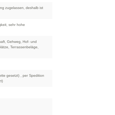
ng zugelassen, deshalb ist
keit
, sehr hohe
aft
, Gehweg
, Hof- und
plätze
, Terrassenbeläge
,
ette gesetzt)
, per Spedition
t)