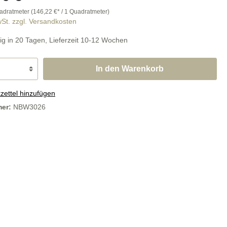
Abdeckplatten
adratmeter
(146,22 €* / 1 Quadratmeter)
wSt. zzgl. Versandkosten
ig in 20 Tagen, Lieferzeit 10-12 Wochen
In den Warenkorb
steine
SALE
ettel hinzufügen
mer:
NBW3026