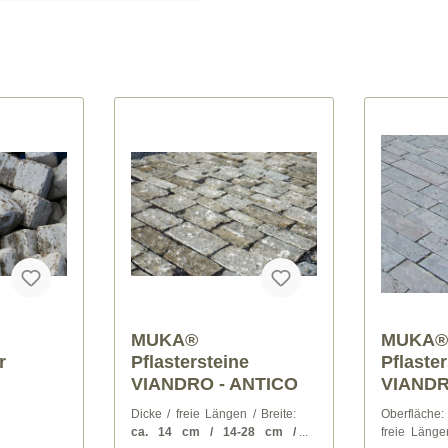
MUKA®
MUKA
Pflastersteine
Pflaste
NTICO
VIANDRO - CUBO
VIAND
(ca. 14 cm / 10-28 cm
(ca. 12
/ Breite:
Oberfläche:
sägerau
| Dicke /
Oberfläche
/ 8,10,12,15 cm)
/ 8,10,
28 cm /
freie Längen / Breite:
ca. 14
freie Länge