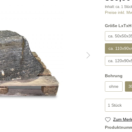
stufen
Bodenplatten
Inhalt: ca.
1 Stüc
Preise inkl. M
Größe LxTxH
ca. 50x50x3
ücke nach Maß
Findlinge und Brunnen
ca. 110x90x
ca. 120x90x
Bohrung
ohne
3
Zum Merkz
Produktnum