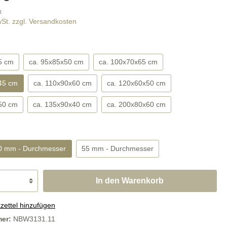
Abdeckplatten
k
wSt. zzgl. Versandkosten
5 cm
ca. 95x85x50 cm
ca. 100x70x65 cm
steine
SALE
45 cm
ca. 110x90x60 cm
ca. 120x60x50 cm
50 cm
ca. 135x90x40 cm
ca. 200x80x60 cm
0 mm - Durchmesser
55 mm - Durchmesser
In den Warenkorb
ettel hinzufügen
mer:
NBW3131.11