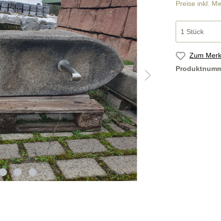
Preise inkl. M
stufen
Bodenplatten
Zum Merkz
ücke nach Maß
Findlinge und Brunnen
Produktnum