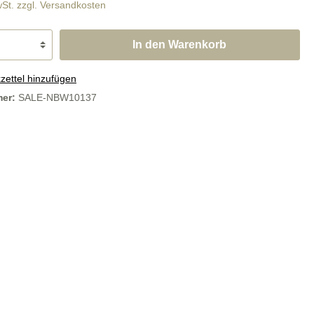
wSt. zzgl. Versandkosten
Abdeckplatten
In den Warenkorb
ettel hinzufügen
steine
SALE
mer:
SALE-NBW10137