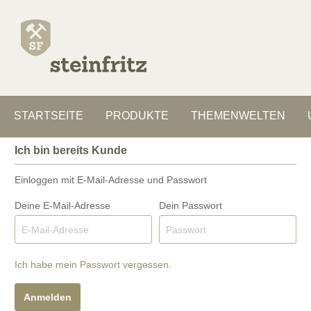
STARTSEITE
PRODUKTE
THEMENWELTEN
Ich bin bereits Kunde
Zur Kategorie Produkte
Zur Kategorie Themenwelten
Zur Kategorie Unsere Steine
Einloggen mit E-Mail-Adresse und Passwort
Deine E-Mail-Adresse
Dein Passwort
Mauersteine
Muschelkalk oder Kalkstein
Betonwerkstein
Gabione
Sand od
Naturst
Kies? O
Gespaltene Steine aus Beton
Werkse
Gleich 
Bruchraue Steine aus Naturstein
Gitte
Ich habe mein Passwort vergessen.
Gespaltene Steine aus Naturstein
Anmelden
Outdoor echte Stützen und