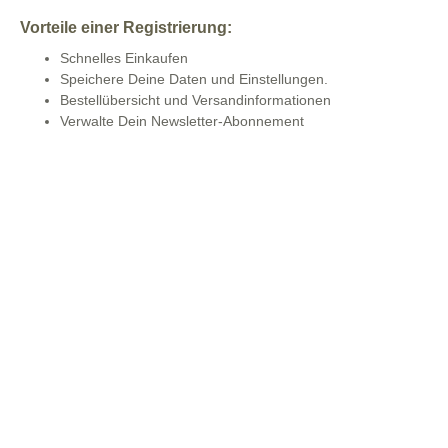
Pflastersteine
optische Blickfänge:
Treppen
Vorteile einer Registrierung:
Gartenmauern und Stützwände.
Aus Naturstein
Schnelles Einkaufen
Aus Beton
Speichere Deine Daten und Einstellungen.
Bestellübersicht und Versandinformationen
Verwalte Dein Newsletter-Abonnement
Verblendmauerwerk und
Werkst
Riemchen